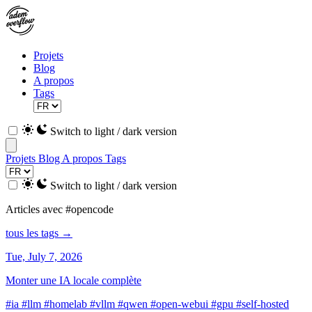
Projets
Blog
A propos
Tags
Switch to light / dark version
Projets
Blog
A propos
Tags
Switch to light / dark version
Articles avec #opencode
tous les tags →
Tue, July 7, 2026
Monter une IA locale complète
#ia
#llm
#homelab
#vllm
#qwen
#open-webui
#gpu
#self-hosted